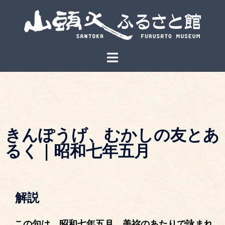
きんぽうげ、むかしの友とあ
るく｜昭和七年五月
解説
この句は、昭和七年五月、美祢のあたりで詠まれ