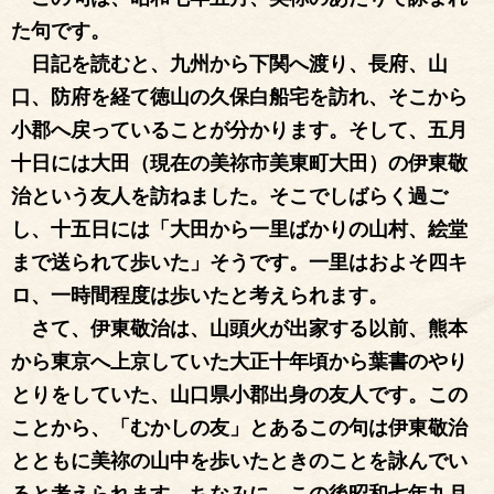
た句です。
日記を読むと、九州から下関へ渡り、長府、山
口、防府を経て徳山の久保白船宅を訪れ、そこから
小郡へ戻っていることが分かります。そして、五月
十日には大田（現在の美祢市美東町大田）の伊東敬
治という友人を訪ねました。そこでしばらく過ご
し、十五日には「大田から一里ばかりの山村、絵堂
まで送られて歩いた」そうです。一里はおよそ四キ
ロ、一時間程度は歩いたと考えられます。
さて、伊東敬治は、山頭火が出家する以前、熊本
から東京へ上京していた大正十年頃から葉書のやり
とりをしていた、山口県小郡出身の友人です。この
ことから、「むかしの友」とあるこの句は伊東敬治
とともに美祢の山中を歩いたときのことを詠んでい