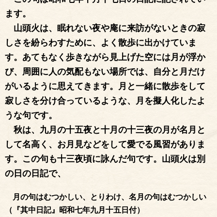
ます。
山頭火は、眠れない夜や庵に来訪がないときの寂
しさを紛らわすために、よく散歩に出かけていま
す。あてもなく歩きながら見上げた空には月が浮か
び、周囲に人の気配もない場所では、自分と月だけ
がいるように思えてきます。月と一緒に散歩をして
寂しさを分け合っているような、月を擬人化したよ
うな句です。
秋は、九月の十五夜と十月の十三夜の月が名月と
して名高く、お月見などをして愛でる風習がありま
す。この句も十三夜頃に詠んだ句です。山頭火は別
の日の日記で、
月の句はむつかしい、とりわけ、名月の句はむつかしい
（『其中日記』昭和七年九月十五日付）