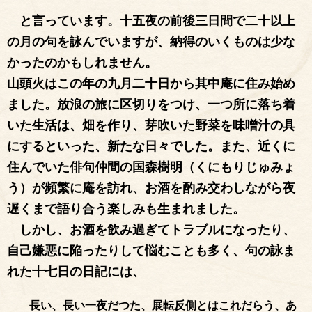
と言っています。十五夜の前後三日間で二十以上
の月の句を詠んでいますが、納得のいくものは少な
かったのかもしれません。
山頭火はこの年の九月二十日から其中庵に住み始め
ました。放浪の旅に区切りをつけ、一つ所に落ち着
いた生活は、畑を作り、芽吹いた野菜を味噌汁の具
にするといった、新たな日々でした。また、近くに
住んでいた俳句仲間の国森樹明（くにもりじゅみょ
う）が頻繁に庵を訪れ、お酒を酌み交わしながら夜
遅くまで語り合う楽しみも生まれました。
しかし、お酒を飲み過ぎてトラブルになったり、
自己嫌悪に陥ったりして悩むことも多く、句の詠ま
れた十七日の日記には、
　　長い、長い一夜だつた、展転反側とはこれだらう、あ