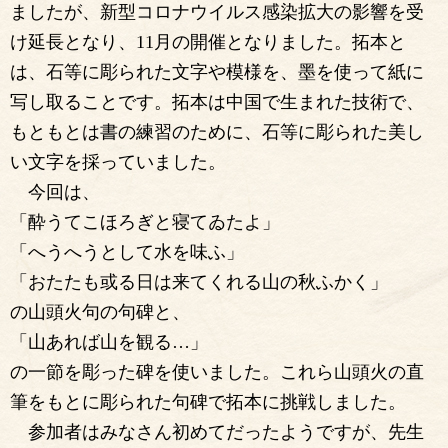
ましたが、新型コロナウイルス感染拡大の影響を受
け延長となり、11月の開催となりました。拓本と
は、石等に彫られた文字や模様を、墨を使って紙に
写し取ることです。拓本は中国で生まれた技術で、
もともとは書の練習のために、石等に彫られた美し
い文字を採っていました。
今回は、
「酔うてこほろぎと寝てゐたよ」
「へうへうとして水を味ふ」
「おたたも或る日は来てくれる山の秋ふかく」
の山頭火句の句碑と、
「山あれば山を観る…」
の一節を彫った碑を使いました。これら山頭火の直
筆をもとに彫られた句碑で拓本に挑戦しました。
参加者はみなさん初めてだったようですが、先生