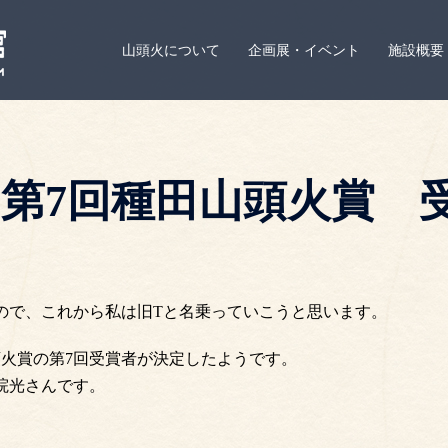
山頭火について
企画展・イベント
施設概要
第7回種田山頭火賞 
すので、これから私は旧Tと名乗っていこうと思います。
火賞の第7回受賞者が決定したようです。
院光さんです。