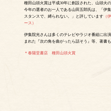
種田山頭火賞は平成30年に創設された、山頭火
今年の選者のお一人である山田五郎氏は、「伊
スタンスで、縛られない。」と評しています
（伊
ース）
伊集院光さんは多くのテレビやラジオ番組に出演
まれた『次の角を曲がったら話そう』等、著書
＊春陽堂書店 種田山頭火賞