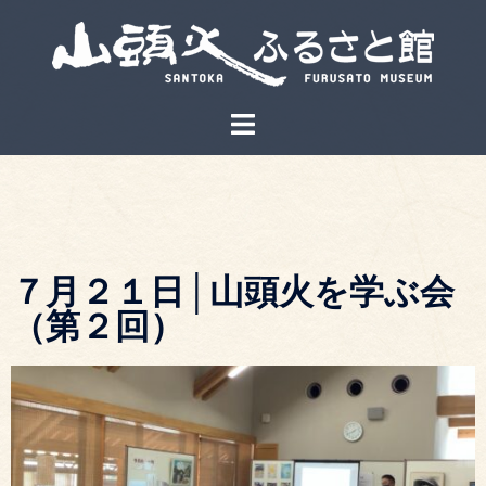
７月２１日│山頭火を学ぶ会
（第２回）