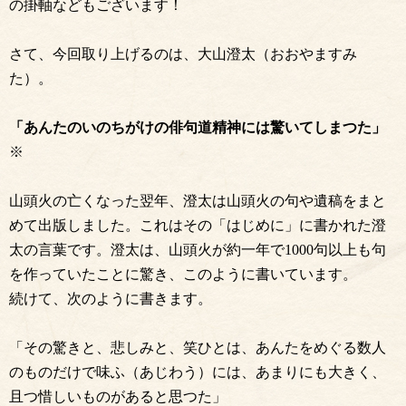
の掛軸などもございます！
さて、今回取り上げるのは、大山澄太（おおやますみ
た）。
「あんたのいのちがけの俳句道精神には驚いてしまつた」
※
山頭火の亡くなった翌年、澄太は山頭火の句や遺稿をまと
めて出版しました。これはその「はじめに」に書かれた澄
太の言葉です。澄太は、山頭火が約一年で1000句以上も句
を作っていたことに驚き、このように書いています。
続けて、次のように書きます。
「その驚きと、悲しみと、笑ひとは、あんたをめぐる数人
のものだけで味ふ（あじわう）には、あまりにも大きく、
且つ惜しいものがあると思つた」